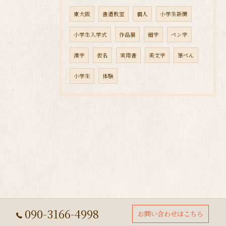
東大阪
書道教室
個人
小学生新聞
小学生入学式
作品展
細字
ペン字
漢字
仮名
実用書
美文字
筆ぺん
小学生
体験
090-3166-4998
お問い合わせはこちら