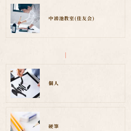
中鴻池教室(佳友会)
個人
硬筆