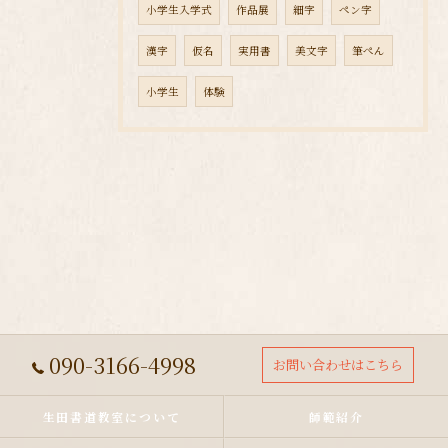
小学生入学式
作品展
細字
ペン字
漢字
仮名
実用書
美文字
筆ぺん
小学生
体験
090-3166-4998
お問い合わせはこちら
生田書道教室について
師範紹介