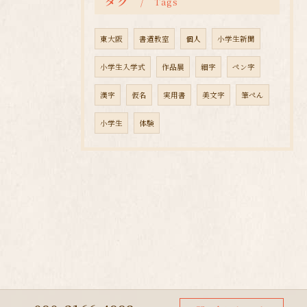
タグ
Tags
東大阪
書道教室
個人
小学生新聞
小学生入学式
作品展
細字
ペン字
漢字
仮名
実用書
美文字
筆ぺん
小学生
体験