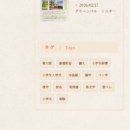
2026/02/17
グリーンパル ミニギャラリー展
タグ
Tags
東大阪
書道教室
個人
小学生新聞
小学生入学式
作品展
細字
ペン字
漢字
仮名
実用書
美文字
筆ぺん
小学生
体験