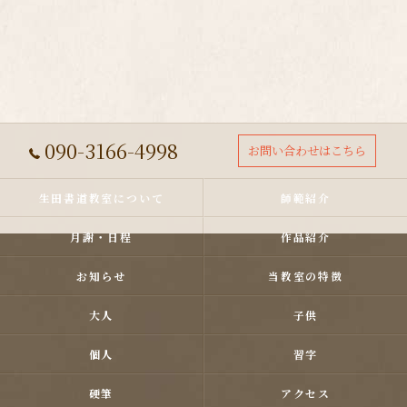
090-3166-4998
お問い合わせはこちら
生田書道教室について
師範紹介
月謝・日程
作品紹介
お知らせ
当教室の特徴
大人
子供
個人
習字
硬筆
アクセス