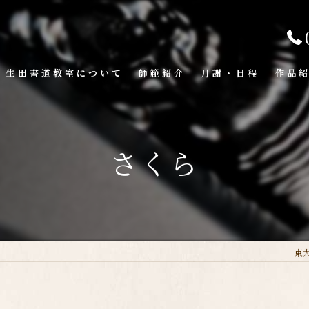
生田書道教室について
師範紹介
月謝・日程
作品
さくら
東