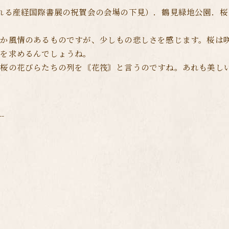
れる産経国際書展の祝賀会の会場の下見）．鶴見緑地公園．
なか風情のあるものですが、少しもの悲しさを感じます。桜は
桜を求めるんでしょうね。
た桜の花びらたちの列を〘花筏〙と言うのですね。あれも美し
--