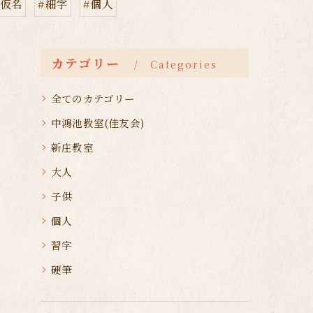
#仮名
#細字
#個人
カテゴリー
Categories
全てのカテゴリー
中鴻池教室(佳友会)
新庄教室
大人
子供
個人
習字
硬筆