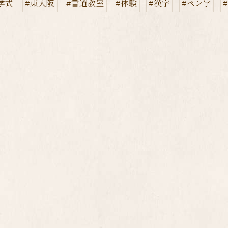
学式
#東大阪
#書道教室
#体験
#漢字
#ペン字