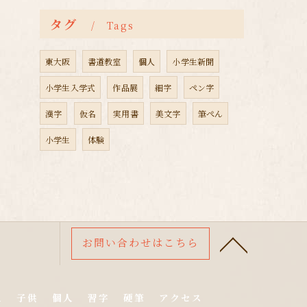
タグ
Tags
東大阪
書道教室
個人
小学生新聞
小学生入学式
作品展
細字
ペン字
漢字
仮名
実用書
美文字
筆ぺん
小学生
体験
お問い合わせはこちら
人
子供
個人
習字
硬筆
アクセス