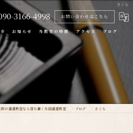
さくら
090-3166-4998
お問い合わせはこちら
紹介
お知らせ
当教室の特徴
アクセス
ブログ
大人
中鴻池教室(佳友会)
子供
新庄教室
個人
習字
硬筆
大阪の書道教室なら落ち着く生田書道教室
ブログ
さくら