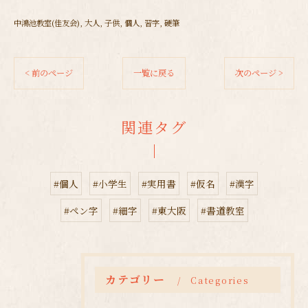
中鴻池教室(佳友会)
大人
子供
個人
習字
硬筆
< 前のページ
一覧に戻る
次のページ >
関連タグ
#個人
#小学生
#実用書
#仮名
#漢字
#ペン字
#細字
#東大阪
#書道教室
カテゴリー
Categories