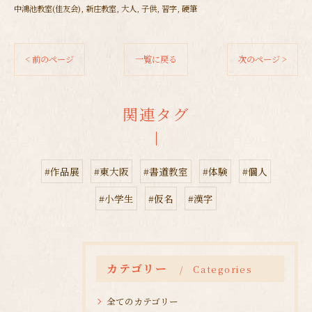
中鴻池教室(佳友会)
新庄教室
大人
子供
習字
硬筆
< 前のページ
一覧に戻る
次のページ >
関連タグ
#作品展
#東大阪
#書道教室
#体験
#個人
#小学生
#仮名
#漢字
カテゴリー
Categories
全てのカテゴリー