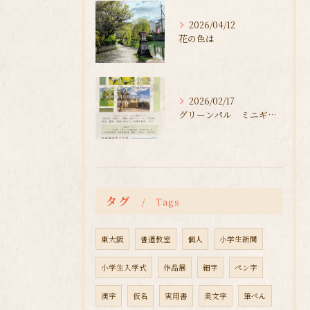
2026/04/12
花の色は
2026/02/17
グリーンパル ミニギャラリー展
タグ
Tags
東大阪
書道教室
個人
小学生新聞
小学生入学式
作品展
細字
ペン字
漢字
仮名
実用書
美文字
筆ぺん