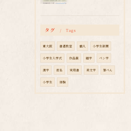
タグ
Tags
東大阪
書道教室
個人
小学生新聞
小学生入学式
作品展
細字
ペン字
漢字
仮名
実用書
美文字
筆ぺん
小学生
体験