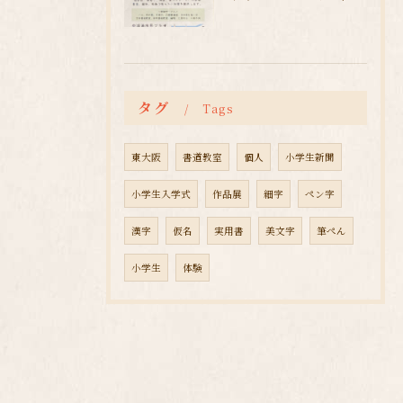
タグ
Tags
東大阪
書道教室
個人
小学生新聞
小学生入学式
作品展
細字
ペン字
漢字
仮名
実用書
美文字
筆ぺん
小学生
体験