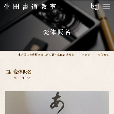
変体仮名
東大阪の書道教室なら落ち着く生田書道教室
ブログ
変体仮名
変体仮名
2022/10/21