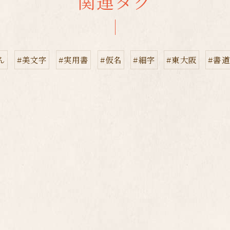
関連タグ
ん
#美文字
#実用書
#仮名
#細字
#東大阪
#書