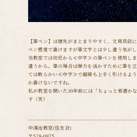
【筆ペン】は穂先がまとまりやすく、文房具店に
ペン感覚で書けますが筆文字とは少し違う気がし
当教室では幼児から≪中字≫の筆ペンを使用しま
違うから。筆の場合は弾力を活かすために筆を
ては軟らかい≪中字≫で細線も上手く引けるよ
か書けないですね。
私が教室を開いた30年前には「ちょっと邪道か
す（笑）
--------------------------------------------------------------------
中鴻池教室(佳友会)
〒578-0975