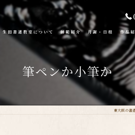
生田書道教室について
師範紹介
月謝・日程
作品
筆ペンか小筆か
東大阪の書