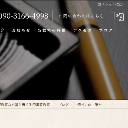
筆ペンか小筆か
090-3166-4998
お問い合わせはこちら
紹介
お知らせ
当教室の特徴
アクセス
ブログ
大人
中鴻池教室(佳友会)
子供
新庄教室
個人
習字
硬筆
道教室なら落ち着く生田書道教室
ブログ
筆ペンか小筆か