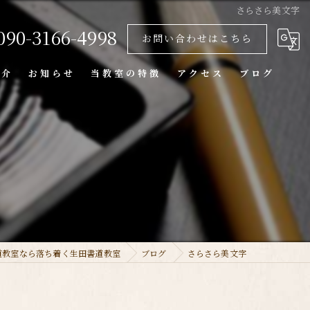
さらさら美文字
090-3166-4998
お問い合わせはこちら
紹介
お知らせ
当教室の特徴
アクセス
ブログ
大人
中鴻池教室(佳友会)
子供
新庄教室
個人
習字
硬筆
道教室なら落ち着く生田書道教室
ブログ
さらさら美文字