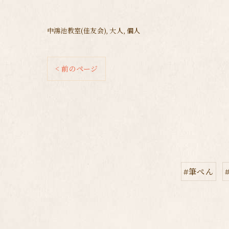
中鴻池教室(佳友会)
大人
個人
< 前のページ
#筆ぺん