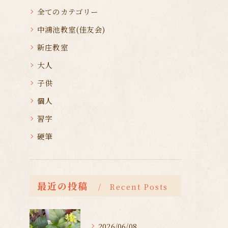
全てのカテゴリー
中鴻池教室(佳友会)
新庄教室
大人
子供
個人
習字
硬筆
最近の投稿
Recent Posts
2026/06/08