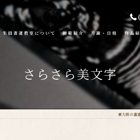
生田書道教室について
師範紹介
月謝・日程
作品
さらさら美文字
東大阪の書